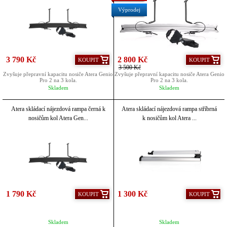
Výprodej
3 790 Kč
2 800 Kč
KOUPIT
KOUPIT
3 500 Kč
Zvyšuje přepravní kapacitu nosiče Atera Genio
Zvyšuje přepravní kapacitu nosiče Atera Genio
Pro 2 na 3 kola.
Pro 2 na 3 kola.
Skladem
Skladem
Atera skládací nájezdová rampa černá k
Atera skládací nájezdová rampa stříbrná
nosičům kol Atera Gen...
k nosičům kol Atera ...
1 790 Kč
1 300 Kč
KOUPIT
KOUPIT
Skladem
Skladem