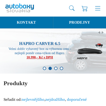
KONTAKT
PRODEJNY
HAPRO CARVER 6.5
Velmi dobře vybavený box za výbornou cenu -
nejlepší poměr cena-výkon od Hapro.
10.990,- Kč s DPH
1
2
3
4
Produkty
Seřadit od:
nejlevnějšího
,
nejdražšího
,
doporučené