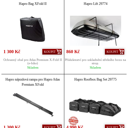
Hapro Bag XFold II
Hapro Lift 29774
1 300 Kč
860 Kč
KOUPIT
KOUPIT
Ochranný obal pro Atlas Premium X-Fold II
Příslušenství pro uskladnění střešního boxu na
(e-bike)
strop.
Skladem
Skladem
Hapro nájezdová rampa pro Hapro Atlas
Hapro Roofbox Bag Set 29775
Premium XFold
1 300 Kč
4 990 Kč
KOUPIT
KOUPIT