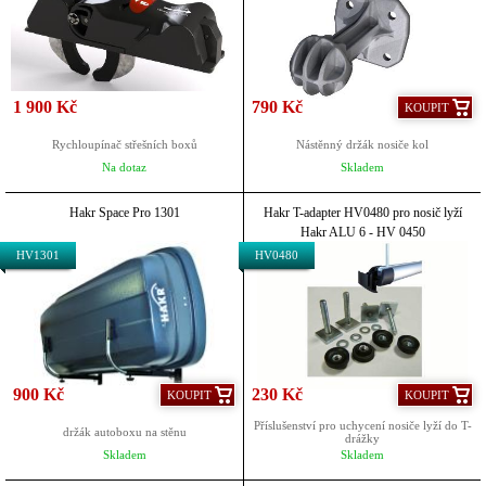
1 900 Kč
790 Kč
KOUPIT
Rychloupínač střešních boxů
Nástěnný držák nosiče kol
Na dotaz
Skladem
Hakr Space Pro 1301
Hakr T-adapter HV0480 pro nosič lyží
Hakr ALU 6 - HV 0450
HV1301
HV0480
900 Kč
230 Kč
KOUPIT
KOUPIT
Příslušenství pro uchycení nosiče lyží do T-
držák autoboxu na stěnu
drážky
Skladem
Skladem