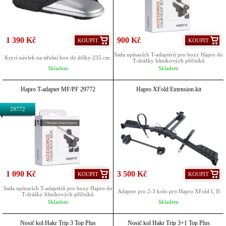
1 390 Kč
900 Kč
KOUPIT
KOUPIT
Sada upínacích T-adaptérů pro boxy Hapro do
Krycí návlek na střešní box do délky 235 cm.
T-drážky hliníkových příčníků
Skladem
Skladem
Hapro T-adapter MF/PF 29772
Hapro XFold Extension kit
29772
1 090 Kč
3 500 Kč
KOUPIT
KOUPIT
Sada upínacích T-adaptérů pro boxy Hapro do
Adapter pro 2-3 kolo pro Hapro XFold I, II
T-drážky hliníkových příčníků
Skladem
Skladem
Nosič kol Hakr Trip 3 Top Plus
Nosič kol Hakr Trip 3+1 Top Plus