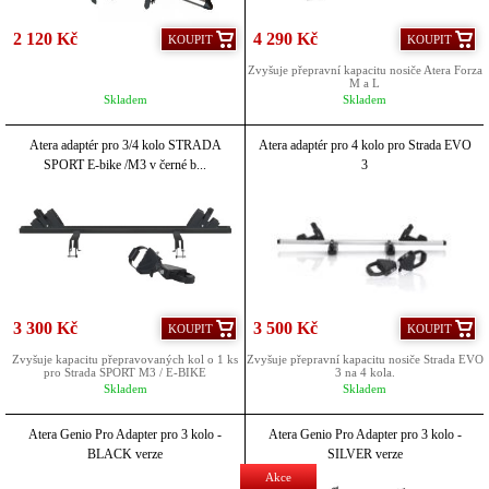
2 120 Kč
4 290 Kč
KOUPIT
KOUPIT
Zvyšuje přepravní kapacitu nosiče Atera Forza
M a L
Skladem
Skladem
Atera adaptér pro 3/4 kolo STRADA
Atera adaptér pro 4 kolo pro Strada EVO
SPORT E-bike /M3 v černé b...
3
3 300 Kč
3 500 Kč
KOUPIT
KOUPIT
Zvyšuje kapacitu přepravovaných kol o 1 ks
Zvyšuje přepravní kapacitu nosiče Strada EVO
pro Strada SPORT M3 / E-BIKE
3 na 4 kola.
Skladem
Skladem
Atera Genio Pro Adapter pro 3 kolo -
Atera Genio Pro Adapter pro 3 kolo -
BLACK verze
SILVER verze
Akce