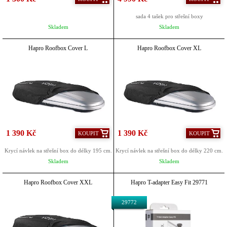
sada 4 tašek pro střešní boxy
Skladem
Skladem
Hapro Roofbox Cover L
Hapro Roofbox Cover XL
1 390 Kč
1 390 Kč
KOUPIT
KOUPIT
Krycí návlek na střešní box do délky 195 cm.
Krycí návlek na střešní box do délky 220 cm.
Skladem
Skladem
Hapro Roofbox Cover XXL
Hapro T-adapter Easy Fit 29771
29772