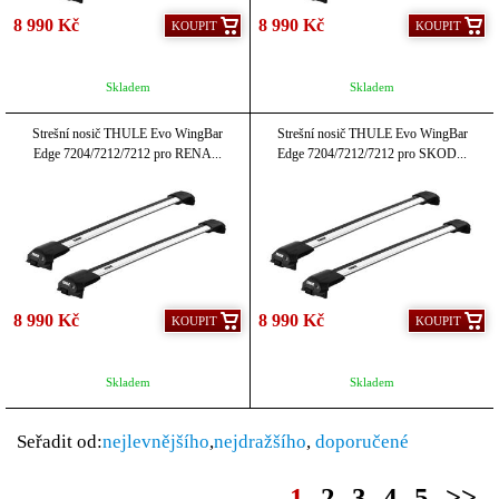
8 990 Kč
8 990 Kč
KOUPIT
KOUPIT
Skladem
Skladem
Strešní nosič THULE Evo WingBar
Strešní nosič THULE Evo WingBar
Edge 7204/7212/7212 pro RENA...
Edge 7204/7212/7212 pro SKOD...
8 990 Kč
8 990 Kč
KOUPIT
KOUPIT
Skladem
Skladem
Seřadit od:
nejlevnějšího
,
nejdražšího
,
doporučené
1
2
3
4
5
>>