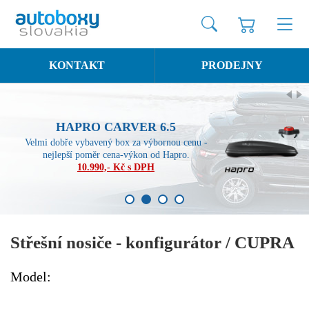
KONTAKT
PRODEJNY
HAPRO CARVER 6.5
Velmi dobře vybavený box za výbornou cenu -
nejlepší poměr cena-výkon od Hapro.
10.990,- Kč s DPH
1
2
3
4
Střešní nosiče - konfigurátor / CUPRA
Model: