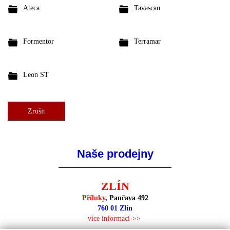
Ateca
Tavascan
Formentor
Terramar
Leon ST
Zrušit
Naše prodejny
ZLÍN
Příluky
, Pančava 492
760 01 Zlín
více informací >>