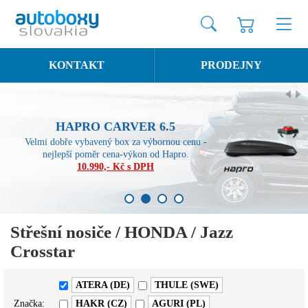
KONTAKT
PRODEJNY
HAPRO CARVER 6.5
Velmi dobře vybavený box za výbornou cenu -
nejlepší poměr cena-výkon od Hapro.
10.990,- Kč s DPH
1
2
3
4
Střešní nosiče / HONDA / Jazz
Crosstar
ATERA (DE)
THULE (SWE)
Značka:
HAKR (CZ)
AGURI (PL)