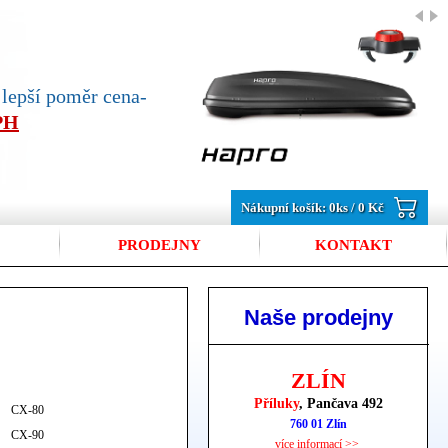
jlepší poměr cena-
DPH
Nákupní košík:
0
ks /
0 Kč
PRODEJNY
KONTAKT
Naše prodejny
ZLÍN
Příluky
, Pančava 492
CX-80
760 01 Zlín
CX-90
více informací >>