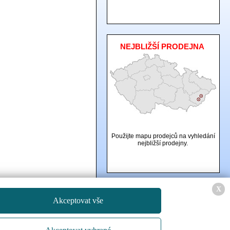
NEJBLIŽŠÍ PRODEJNA
Použijte mapu prodejců na vyhledání
nejbližší prodejny.
X
Created by
IT PROFI Servis s.r.o.
, Copyright
Akceptovat vše
© 2015
www.autoboxy.eu