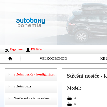
Registrace
Přihlášení
VELKOOBCHOD
KE 
Střešní nosiče - konfigurátor
Střešní nosiče 
Střešní boxy
Model:
3
Nosiče kol na tažné zařízení
5