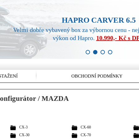
HAPRO CARVER 6.5
Velmi dobře vybavený box za výbornou cenu - ne
výkon od Hapro.
10.990,- Kč s 
1
2
3
4
STAŽENÍ
OBCHODNÍ PODMÍNKY
- konfigurátor / MAZDA
CX-3
CX-60
CX-30
CX-70