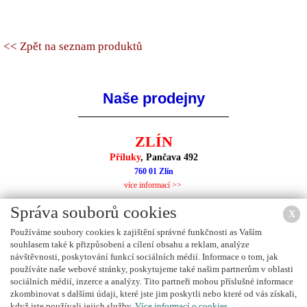
<< Zpět na seznam produktů
Naše prodejny
ZLÍN
Příluky
, Pančava 492
760 01 Zlín
více informací >>
Správa souborů cookies
X
Používáme soubory cookies k zajištění správné funkčnosti as Vaším
souhlasem také k přizpůsobení a cílení obsahu a reklam, analýze
NEJBLIŽŠÍ PRODEJNA
návštěvnosti, poskytování funkcí sociálních médií. Informace o tom, jak
používáte naše webové stránky, poskytujeme také našim partnerům v oblasti
sociálních médií, inzerce a analýzy. Tito partneři mohou příslušné informace
zkombinovat s dalšími údaji, které jste jim poskytli nebo které od vás získali,
když jste používali jejich služby.
Více informací o cookies.