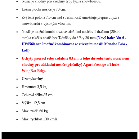
Nosič je vhodný pro všechny typy lyží a snowboardů.
Ložná plocha nosiče je 70 cm.
Zvýšená poloha 7,5 cm nad střešní nosič umožňuje přepravu lyží a
snowboardů s vysokým vázaním.
Nosič je možné kombinovat se střešními nosiči s T-drážkou (20x20
mm) a takéž s nosiči bez T-drážky do šířky 30 mm.
(Nový hakr Alu 6 -
HV0560 není možné kombinovat se střešními nosiči Menabo Brio -
Lidl)
Úchyty jsou od sebe vzdálené 83 cm, z toho důvodu tento nosič není
vhodný pro základní nosiče (příčníky) Aguri Prestige a Thule
WingBar Edge.
Uzamykatelný.
Hmotnost 3,5 kg.
Celková délka 85 cm.
Výška: 12,5 cm.
Max. zátěž: 60 kg
Max. rychlost 130 km/h