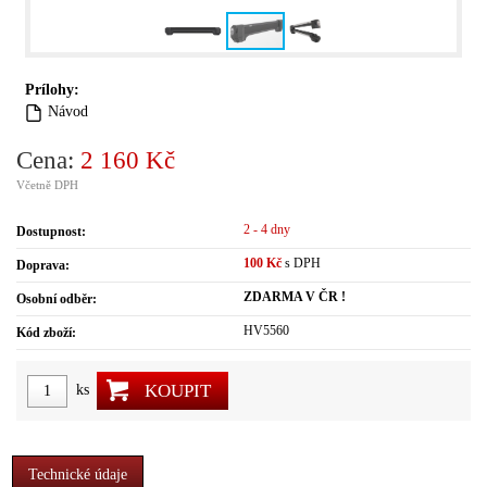
Prílohy:
Návod
Cena:
2 160 Kč
Včetně DPH
2 - 4 dny
Dostupnost:
100 Kč
s DPH
Doprava:
ZDARMA V ČR !
Osobní odběr:
HV5560
Kód zboží:
KOUPIT
ks
Technické údaje