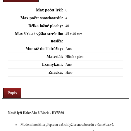
Max počet lyží:
6
Max počet snowboardů:
4
Délka ložné plochy:
40
Max šírka / výška strešního
45 x 40 mm
nosiča:
Montáž do T drážky:
Ano
Materiál:
Hliník / plast
Uzamykání:
Ano
Značka:
Hakr
Popis
Nosič lyží Hakr Alu 6 Black - HV5560
Moderní nosič na přepravu vašich lyží a snowboardů v černé barvě.