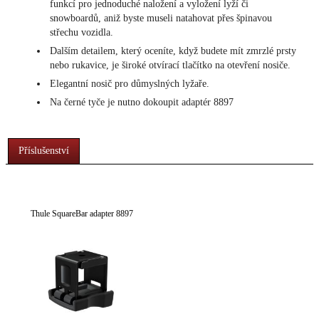
funkcí pro jednoduché naložení a vyložení lyží či
snowboardů, aniž byste museli natahovat přes špinavou
střechu vozidla.
Dalším detailem, který oceníte, když budete mít zmrzlé prsty
nebo rukavice, je široké otvírací tlačítko na otevření nosiče.
Elegantní nosič pro důmyslných lyžaře.
Na černé tyče je nutno dokoupit adaptér 8897
Příslušenství
Thule SquareBar adapter 8897