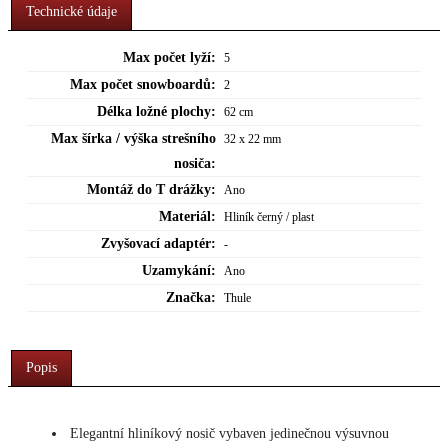
Technické údaje
Max počet lyží:
5
Max počet snowboardů:
2
Délka ložné plochy:
62 cm
Max šírka / výška strešního
32 x 22 mm
nosiča:
Montáž do T drážky:
Ano
Materiál:
Hliník černý / plast
Zvyšovací adaptér:
-
Uzamykání:
Ano
Značka:
Thule
Popis
Elegantní hliníkový nosič vybaven jedinečnou výsuvnou