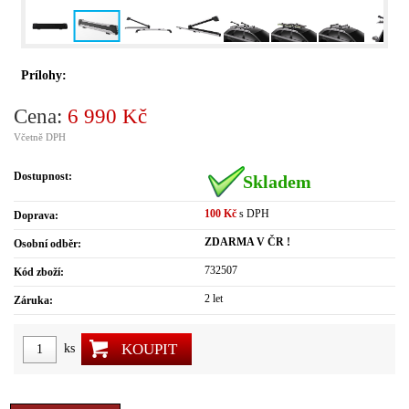
Prílohy:
Cena:
6 990 Kč
Včetně DPH
Dostupnost:
Skladem
100 Kč
s DPH
Doprava:
ZDARMA V ČR !
Osobní odběr:
732507
Kód zboží:
2 let
Záruka:
KOUPIT
ks