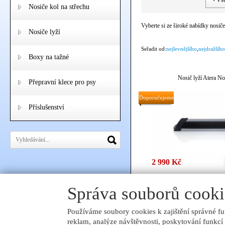
Nosiče kol na střechu
Vyberte si ze široké nabídky nosiče
Nosiče lyží
Seřadit od:
nejlevnějšího
,
nejdražšího
Boxy na tažné
Nosič lyží Atera N
Přepravní klece pro psy
Doporučujeme
Příslušenství
2 990 Kč
Vysoce kvalitní nosič pro 4 p
snowboardy od německého v
Správa souborů cooki
Skladem
Používáme soubory cookies k zajištění správné fu
Seřadit od:
nejlevnějšího
,
nejdražšího
reklam, analýze návštěvnosti, poskytování funkcí