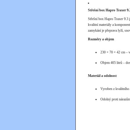
Střešní box Hapro Traxer 9.3
Střešní box Hapro Traxer 9.3
kvalitní materiály a komponen
zamykání je přeprava lyží, sn
Rozměry a objem
230 × 70 × 42 cm – v
Objem 405 litrů – do
Materiál a odolnost
Vyroben z kvalitníh
Odolný proti nárazů