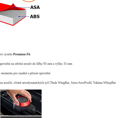
ový systém
Premium-Fit
pevnění na střešní nosiče do šířky 95 mm a výšky 35 mm
o momentu pro snadné a přesné upevnění
nou nosičů, včetně aerodynamických tyčí Thule WingBar, Atera AeroProfil, Yakima WhispBar