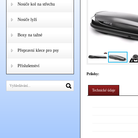
Nosiče kol na střechu
Nosiče lyží
Boxy na tažné
Přepravní klece pro psy
Příslušenství
Prílohy:
Technické údaje