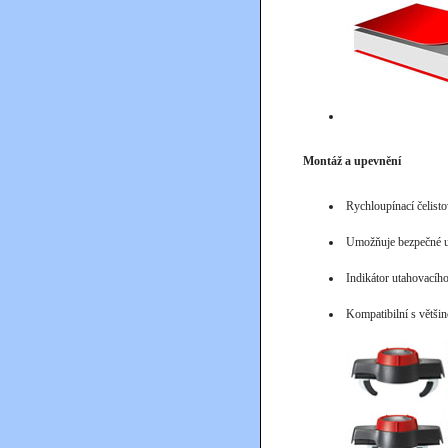
Montáž a upevnění
Rychloupínací čelist
Umožňuje bezpečné u
Indikátor utahovacíh
Kompatibilní s větši