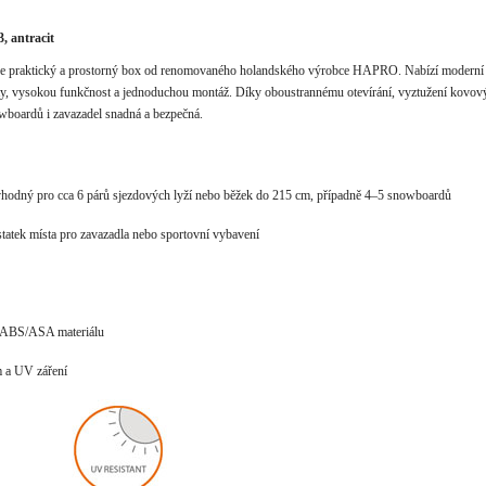
, antracit
 je praktický a prostorný box od renomovaného holandského výrobce HAPRO. Nabízí moderní
ty, vysokou funkčnost a jednoduchou montáž. Díky oboustrannému otevírání, vyztužení kovov
owboardů i zavazadel snadná a bezpečná.
hodný pro cca 6 párů sjezdových lyží nebo běžek do 215 cm, případně 4–5 snowboardů
statek místa pro zavazadla nebo sportovní vybavení
o ABS/ASA materiálu
m a UV záření