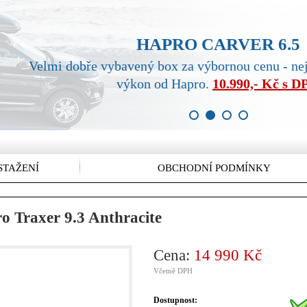
HAPRO CARVER 6.5
Velmi dobře vybavený box za výbornou cenu - ne
výkon od Hapro.
10.990,- Kč s 
1
2
3
4
STAŽENÍ
OBCHODNÍ PODMÍNKY
o Traxer 9.3 Anthracite
Cena:
14 990 Kč
Včetně DPH
Dostupnost: