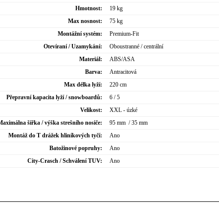
Hmotnost:
19 kg
Max nosnost:
75 kg
Montážní systém:
Premium-Fit
Otevíraní / Uzamykání:
Oboustranné / centrální
Materiál:
ABS/ASA
Barva:
Antracitová
Max délka lyží:
220 cm
Přepravní kapacita lyží / snowboardů:
6 / 5
Velikost:
XXL - úzké
Maximálna šířka / výška strešního nosiče:
95 mm / 35 mm
Montáž do T drážek hliníkových tyčí:
Ano
Batožinové popruhy:
Ano
City-Crasch / Schválení TUV:
Ano