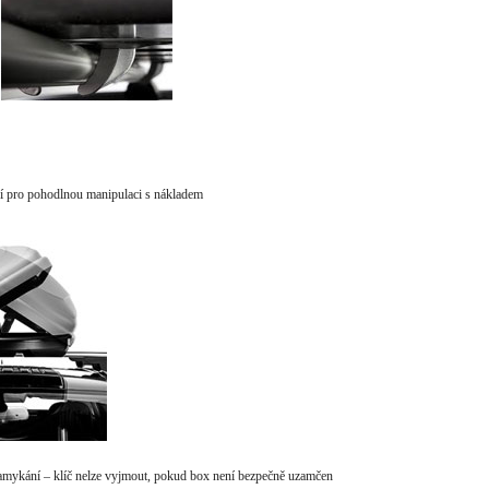
í pro pohodlnou manipulaci s nákladem
zamykání – klíč nelze vyjmout, pokud box není bezpečně uzamčen