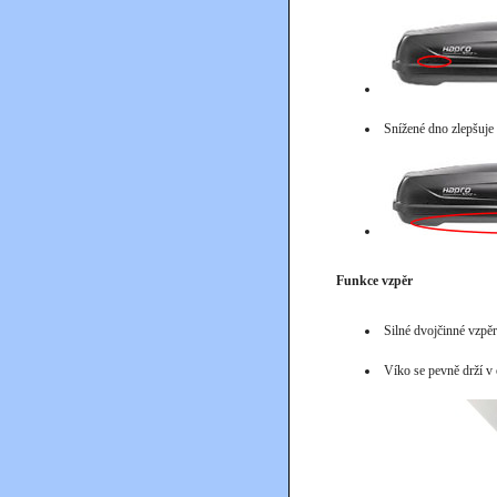
Snížené dno zlepšuje
Funkce vzpěr
Silné dvojčinné vzpěr
Víko se pevně drží v 