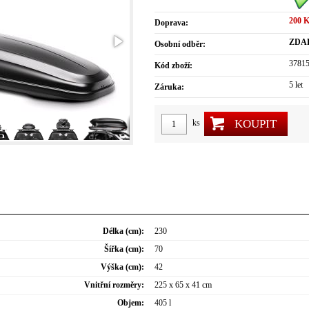
200 
Doprava:
ZDA
Osobní odběr:
3781
Kód zboží:
5 let
Záruka:
KOUPIT
ks
Délka (cm):
230
Šířka (cm):
70
Výška (cm):
42
Vnitřní rozměry:
225 x 65 x 41 cm
Objem:
405 l