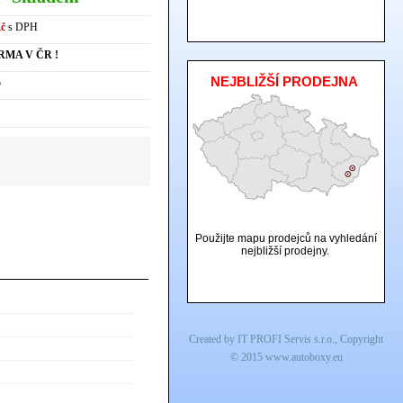
Kč
s DPH
RMA V ČR !
NEJBLIŽŠÍ PRODEJNA
5
Použijte mapu prodejců na vyhledání
nejbližší prodejny.
Created by
IT PROFI Servis s.r.o.
, Copyright
© 2015
www.autoboxy.eu