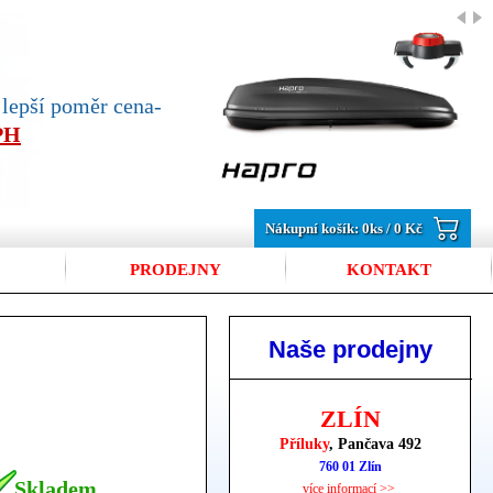
jlepší poměr cena-
DPH
Nákupní košík:
0
ks /
0 Kč
PRODEJNY
KONTAKT
Naše prodejny
ZLÍN
Příluky
, Pančava 492
760 01 Zlín
Skladem
více informací >>