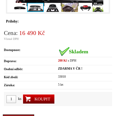
Prílohy:
Cena:
16 490 Kč
Včetně DPH
Dostupnost:
Skladem
200 Kč
s DPH
Doprava:
ZDARMA V ČR !
Osobní odběr:
33010
Kód zboží:
5 let
Záruka:
KOUPIT
ks