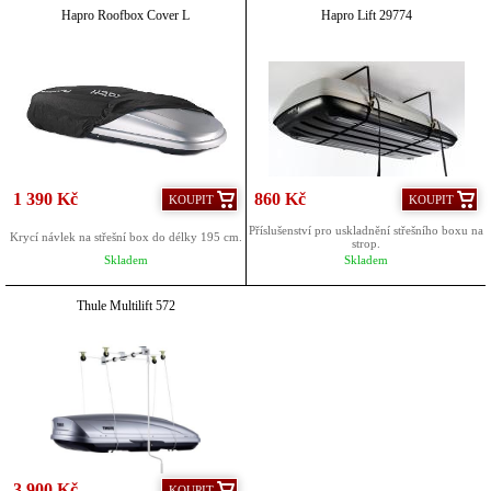
Hapro Roofbox Cover L
Hapro Lift 29774
1 390 Kč
860 Kč
KOUPIT
KOUPIT
Příslušenství pro uskladnění střešního boxu na
Krycí návlek na střešní box do délky 195 cm.
strop.
Skladem
Skladem
Thule Multilift 572
3 900 Kč
KOUPIT