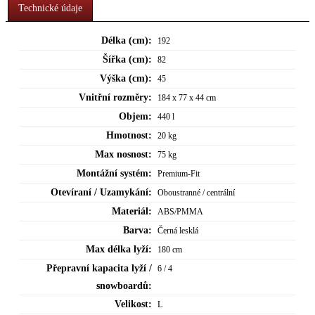
Technické údaje
Délka (cm):
192
Šířka (cm):
82
Výška (cm):
45
Vnitřní rozměry:
184 x 77 x 44 cm
Objem:
440 l
Hmotnost:
20 kg
Max nosnost:
75 kg
Montážní systém:
Premium-Fit
Otevíraní / Uzamykání:
Oboustranné / centrální
Materiál:
ABS/PMMA
Barva:
Černá lesklá
Max délka lyží:
180 cm
Přepravní kapacita lyží /
6 / 4
snowboardů:
Velikost:
L