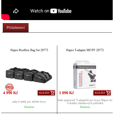
Příslušenství
Hapro Roofbox Bag Set 29775
Hapro T-adapter MF/PF 29772
4 990 Kč
1 090 Kč
KOUPIT
KOUPIT
Sada upínacích T-adaptérů pro boxy Hapro do
sada 4 tašek pro střešní boxy
T-drážky hliníkových příčníků
Skladem
Skladem