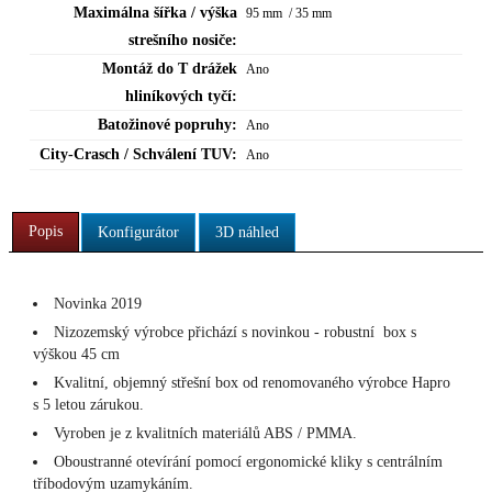
Maximálna šířka / výška
95 mm / 35 mm
strešního nosiče:
Montáž do T drážek
Ano
hliníkových tyčí:
Batožinové popruhy:
Ano
City-Crasch / Schválení TUV:
Ano
Popis
Konfigurátor
3D náhled
Novinka 2019
Nizozemský výrobce přichází s novinkou - robustní box s
výškou 45 cm
Kvalitní, objemný střešní box od renomovaného výrobce Hapro
s 5 letou zárukou.
Vyroben je z kvalitních materiálů ABS / PMMA.
Oboustranné otevírání pomocí ergonomické kliky s centrálním
tříbodovým uzamykáním.