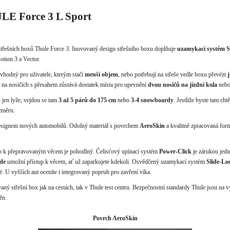
ULE Force 3 L Sport
střešních boxů Thule Force 3. Inovovaný design střešního boxu doplňuje
uzamykací systém S
tion 3 a Vector.
 vhodný pro uživatele, kterým stačí
menší objem
, nebo potřebují na střeše vedle boxu převézt
j
ž na nosičích s přesahem zůstává dostatek místa pro upevnění
dvou nosičů na jízdní kola
nebo
 jen lyže, vejdou se tam
3 až 5 párů do 175 cm
nebo
3-4 snowboardy
. Jestliže byste tam chtě
ozměru.
designem nových automobilů. Odolný materiál s povrchem
AeroSkin
a kvalitně zpracovaná for
up k přepravovaným věcem je pohodlný. Čelisťový upínací systém
Power-Click
je zárukou jed
de
umožní přístup k věcem, ať už zaparkujete kdekoli. Osvědčený uzamykací systém
Slide-Lo
é. U vyšších aut oceníte i integrovaný popruh pro zavření víka.
vaný střešní box jak na cestách, tak v Thule test centru. Bezpečnostní standardy Thule jsou na 
ěn.
Povrch AeroSkin