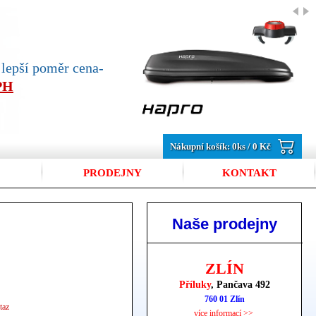
jlepší poměr cena-
DPH
Nákupní košík:
0
ks /
0 Kč
PRODEJNY
KONTAKT
Naše prodejny
ZLÍN
Příluky
, Pančava 492
760 01 Zlín
taz
více informací >>