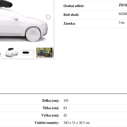
ZDA
Osobní odběr:
6456
Kód zboží:
5 let
Záruka:
Délka (cm):
191
Šířka (cm):
63
Výška (cm):
42
Vnitřní rozměry:
183 x 51 x 36.5 cm