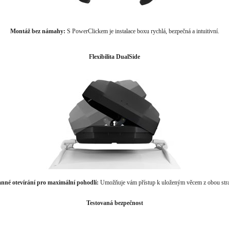
Montáž bez námahy:
S PowerClickem je instalace boxu rychlá, bezpečná a intuitivní.
Flexibilita DualSide
nné otevírání pro maximální pohodlí:
Umožňuje vám přístup k uloženým věcem z obou stra
Testovaná bezpečnost