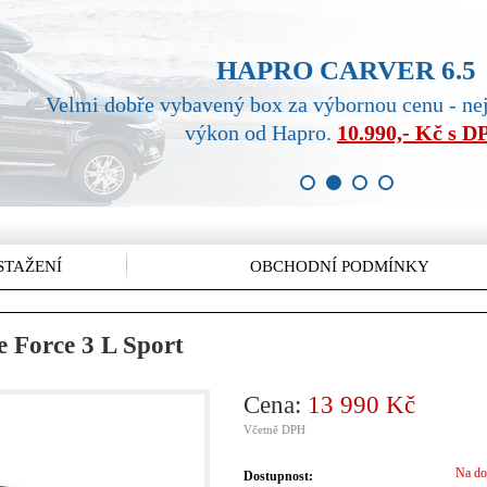
HAPRO CARVER 6.5
Velmi dobře vybavený box za výbornou cenu - ne
výkon od Hapro.
10.990,- Kč s 
1
2
3
4
STAŽENÍ
OBCHODNÍ PODMÍNKY
e Force 3 L Sport
Cena:
13 990 Kč
Včetně DPH
Na do
Dostupnost: