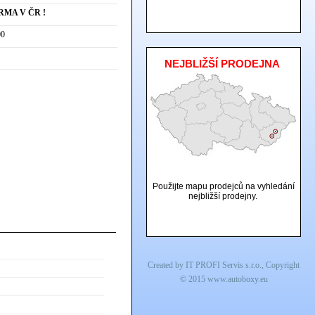
RMA V ČR !
00
NEJBLIŽŠÍ PRODEJNA
Použijte mapu prodejců na vyhledání
nejbližší prodejny.
Created by
IT PROFI Servis s.r.o.
, Copyright
© 2015
www.autoboxy.eu