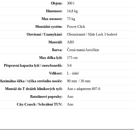
Objem:
300 l
Hmotnost:
14,8 kg
Max nosnost:
75 kg
Montážní systém:
Power-Click
Otevíraní / Uzamykání:
Oboustranné / Slide Lock 3 bodové
Materiál:
ABS
Barva:
Černá matná AeroSkin
Max délka lyží:
175 cm
Přepravní kapacita lyží / snowboardů:
5/4
Velikost:
L - úzké
Maximálna šířka / výška strešního nosiče:
90 mm / 30 mm
Montáž do T drážek hliníkových tyčí:
Ano s adapterem 697-6
Batožinové popruhy:
Ano
City-Crasch / Schválení TUV:
Ano