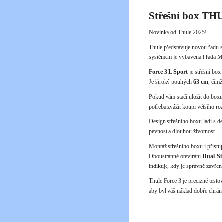
Střešní box TH
Novinka od Thule 2025!
Thule představuje novou řadu 
systémem je vybavena i řada Mo
Force 3 L Sport
je střešní box
Je široký pouhých
63 cm
, čím
Pokud vám stačí uložit do boxu
potřeba zvážit koupi většího r
Design střešního boxu ladí s 
pevnost a dlouhou životnost.
Montáž střešního boxu i příst
Oboustranné otevírání
Dual-Si
indikuje, kdy je správně zavřen
Thule Force 3 je precizně testo
aby byl váš náklad dobře chrán