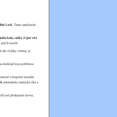
lide Lock
. Tímto zamykacím
ízdní kola, sáňky či jiné věci
.
 jiných nosičů.
li dát i lyžáky a helmy, je
ma dodávají boxu potřebnou
noduché a bezpečné montáže.
ck
automaticky uzamyká víko a
vyšší než předepsané úrovni,