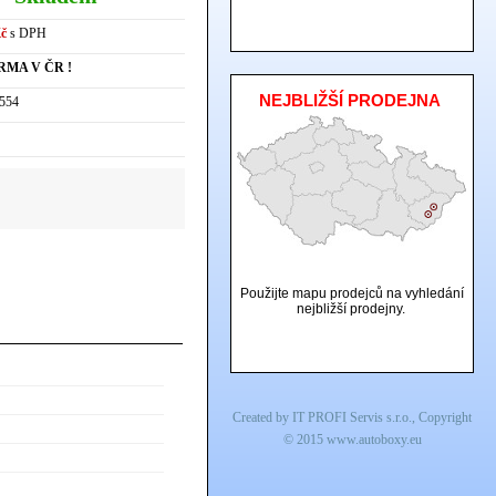
Kč
s DPH
RMA V ČR !
NEJBLIŽŠÍ PRODEJNA
554
Použijte mapu prodejců na vyhledání
nejbližší prodejny.
Created by
IT PROFI Servis s.r.o.
, Copyright
© 2015
www.autoboxy.eu