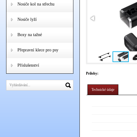
Nosiče kol na střechu
Nosiče lyží
Boxy na tažné
Přepravní klece pro psy
Příslušenství
Prílohy:
Technické údaje