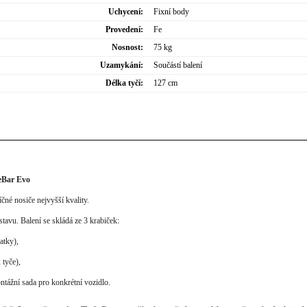
Uchycení:
Fixní body
Provedení:
Fe
Nosnost:
75 kg
Uzamykání:
Součástí balení
Délka tyčí:
127 cm
eBar Evo
čné nosiče nejvyšší kvality.
tavu. Balení se skládá ze 3 krabiček:
atky),
 tyče),
ntážní sada pro konkrétní vozidlo.