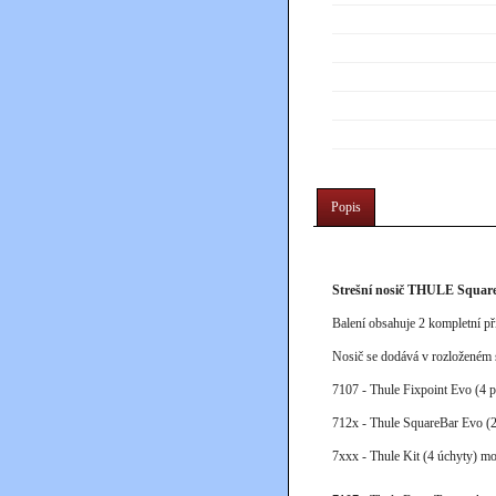
Popis
Strešní nosič THULE Squar
Balení obsahuje 2 kompletní pří
Nosič se dodává v rozloženém s
7107 - Thule Fixpoint Evo (4 p
712x
- Thule SquareBar Evo (2
7xxx
- Thule Kit (4 úchyty) mo