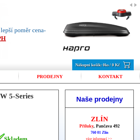
jlepší poměr cena-
DPH
Nákupní košík:
0
ks /
0 Kč
PRODEJNY
KONTAKT
W 5-Series
Naše prodejny
ZLÍN
Příluky
, Pančava 492
760 01 Zlín
Skladem
více informací >>