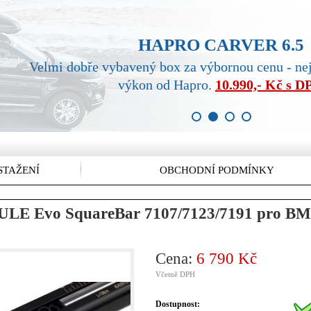
HAPRO CARVER 6.5
Velmi dobře vybavený box za výbornou cenu - ne
výkon od Hapro.
10.990,- Kč s 
1
2
3
4
STAŽENÍ
OBCHODNÍ PODMÍNKY
HULE Evo SquareBar 7107/7123/7191 pro BM
Cena:
6 790 Kč
Včetně DPH
Dostupnost: