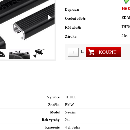
100 
Doprava:
ZDA
Osobní odběr:
TH70
Kód zboží:
5 let
Záruka:
KOUPIT
ks
Výrobce:
THULE
Značka:
BMW
Model:
5-series
Rok výroby:
24-
Karoserie:
4-dr Sedan