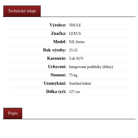
Technické údaje
Výrobce:
THULE
Značka:
LEXUS
Model:
NX-Series
Rok výroby:
15-21
Karoserie:
5-dr SUV
Uchycení:
Integrované podélníky (ližiny)
Nosnost:
75 kg
Uzamykání:
Součástí balení
Délka tyčí:
127 cm
Popis