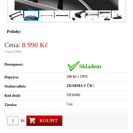
Prílohy:
Cena:
8 990 Kč
Včetně DPH
Dostupnost:
Skladem
100 Kč
s DPH
Doprava:
ZDARMA V ČR !
Osobní odběr:
TH30490
Kód zboží:
5 let
Záruka:
KOUPIT
ks