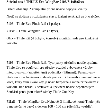
Střešní nosič THULE Evo WingBar 7106/711xB/60xx
Balení obsahuje 2 kompletní př
íč
né nosič
e nejvyšš
í kvality.
Nosič
se dodává v rozlož
eném stavu. Balení se skládá ze 3 krabič
ek:
7106 - Thule Evo Flush Rail (4 patky),
711xB
- Thule WingBar Evo (2 tyč
e),
60xx
- Thule Kit (4 úchyty, konzoly) montáž
ní sada pro konkrétní
vozidlo.
7106
- Thule Evo Flush Rail: Tyto patky střešního nosiče systému
Thule Evo se používají pro střechy vozidel vybavené z výroby
integrovanými (zapuštěnými) podélníky (ližinami). Patentovaný
utahovací mechanismus utáhnete pomocí přibaleného momentového
klíče, který vám ukáže kdy je nosič bezpečně a řádně připevněný k
vozidlu. Jiné nářadí k sestavení a upevnění nosiče nepotřebujete.
Součástí patek jsou taktéž zámky Thule One Key.
711xB
- Thule WingBar Evo:Nejnovější hliníkové nosné Thule tyče
v matné černé barvě s délkou 108 - 150 cm (dle šířky vozidla),