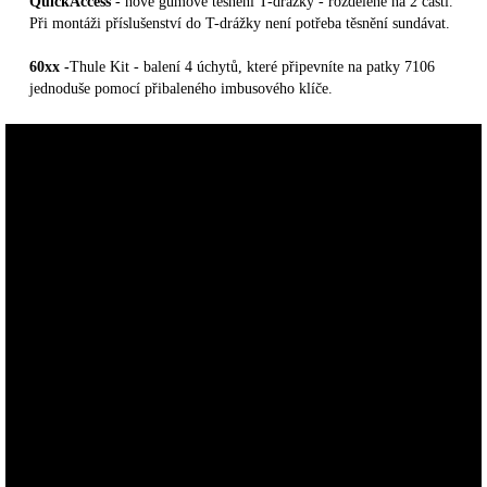
QuickAccess
- nové gumové těsnění T-drážky - rozdělené na 2 části.
Při montáži příslušenství do T-drážky není potřeba těsnění sundávat.
60xx -
Thule Kit - balení 4 úchytů, které připevníte na patky 7106
jednoduše pomocí přibaleného imbusového klíče.