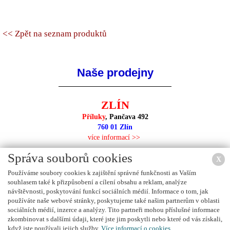
<< Zpět na seznam produktů
Naše prodejny
ZLÍN
Příluky
, Pančava 492
760 01 Zlín
více informací >>
Správa souborů cookies
X
Používáme soubory cookies k zajištění správné funkčnosti as Vaším
souhlasem také k přizpůsobení a cílení obsahu a reklam, analýze
NEJBLIŽŠÍ PRODEJNA
návštěvnosti, poskytování funkcí sociálních médií. Informace o tom, jak
používáte naše webové stránky, poskytujeme také našim partnerům v oblasti
sociálních médií, inzerce a analýzy. Tito partneři mohou příslušné informace
zkombinovat s dalšími údaji, které jste jim poskytli nebo které od vás získali,
když jste používali jejich služby.
Více informací o cookies.