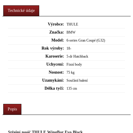
Technické údaje
Výrobce:
THULE
Značka:
BMW
Model:
6-series Gran Coupé (G32)
Rok výroby:
18-
Karoserie:
5-dr Hatchback
Uchycení:
Fixní body
Nosnost:
75 kg
Uzamykání:
Součástí balení
Délka tyčí:
135 cm
Popis
Střešní nosič THULE WingBar Evo Black