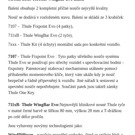
Balení obsahuje 2 kompletní příčné nosiče nejvyšší kvality.
Nosič se dodává v rozloženém stavu. Balení se skládá ze 3 krabiček:
7107 - Thule Fixpoint Evo (4 patky),
711xB
- Thule WingBar Evo (2 tyče),
7xxx
- Thule Kit (4 úchyty) montážní sada pro konkrétní vozidlo.
7107
- Thule Fixpoint Evo : Tyto patky střešního nosiče systému
Thule Evo se používají pro střechy vozidel s upevňovacími bodmi -
fixpointy. Patentovaný utahovací mechanismus utáhnete pomocí
přibaleného momentového klíče, který vám ukáže kdy je nosič
bezpečně a řádně připevněný k vozidlu. Jiné nářadí k sestavení a
upevnění nosiče nepotřebujete. Součástí patek jsou taktéž zámky
Thule One Key.
711xB
-
Thule WingBar Evo:
Nejnovější hliníkové nosné Thule tyče
v matné černé barvě se šířkou 80 mm, výškou 28 mm a T-drážkou
po celé déĺce profilu.
Jsou vybaveny novýmy technologiemi jako:
WindDiffuser
- narušuje proudění vzduchu, čímž se snižuje hluk a