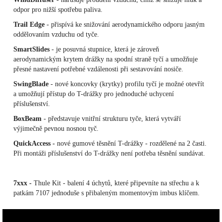
odpor pro nižší spotřebu paliva.
Trail Edge
- přispívá ke snižování aerodynamického odporu jasným
oddělovaním vzduchu od tyče.
SmartSlides
- je posuvná stupnice, která je zároveň
aerodynamickým krytem drážky na spodní straně tyčí a umožňuje
přesné nastavení potřebné vzdálenosti při sestavování nosiče.
SwingBlade
- nové koncovky (krytky) profilu tyčí je možné otevřít
a umožňují přístup do T-drážky pro jednoduché uchycení
příslušenství.
BoxBeam
- představuje vnitřní strukturu tyče, která vytváří
výjimečně pevnou nosnou tyč.
QuickAccess -
nové gumové těsnění T-drážky - rozdělené na 2 časti.
Při montáži příslušenství do T-drážky není potřeba těsnění sundávat.
7xxx -
Thule Kit - balení 4 úchytů, které připevníte na střechu a k
patkám 7107 jednoduše s přibaleným momentovým imbus klíčem.