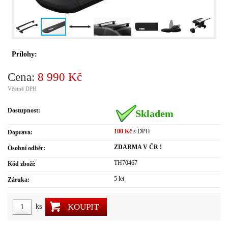
Prílohy:
Cena:
8 990 Kč
Včetně DPH
Dostupnost:
Skladem
100 Kč
s DPH
Doprava:
ZDARMA V ČR !
Osobní odběr:
TH70467
Kód zboží:
5 let
Záruka:
KOUPIT
ks