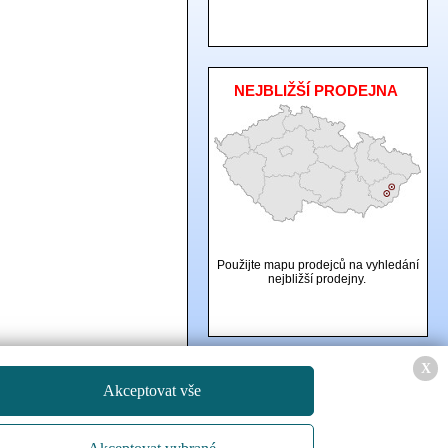
NEJBLIŽŠÍ PRODEJNA
Použijte mapu prodejců na vyhledání
nejbližší prodejny.
X
Created by
IT PROFI Servis s.r.o.
, Copyright
Akceptovat vše
© 2015
www.autoboxy.eu