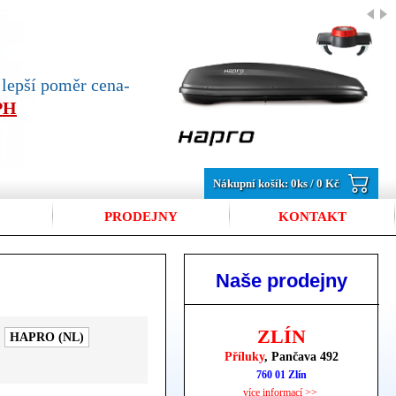
jlepší poměr cena-
DPH
Nákupní košík:
0
ks /
0 Kč
PRODEJNY
KONTAKT
Naše prodejny
ZLÍN
HAPRO (NL)
Příluky
, Pančava 492
760 01 Zlín
více informací >>