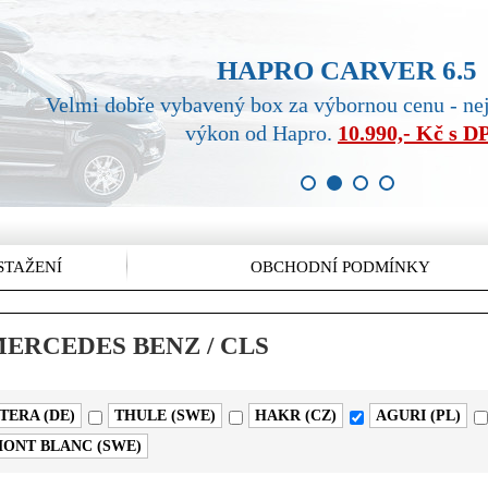
HAPRO CARVER 6.5
Velmi dobře vybavený box za výbornou cenu - ne
výkon od Hapro.
10.990,- Kč s 
1
2
3
4
STAŽENÍ
OBCHODNÍ PODMÍNKY
 / MERCEDES BENZ / CLS
TERA (DE)
THULE (SWE)
HAKR (CZ)
AGURI (PL)
ONT BLANC (SWE)