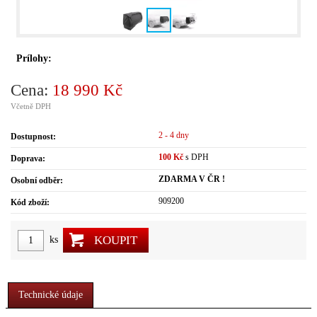
Prílohy:
Cena:
18 990 Kč
Včetně DPH
2 - 4 dny
Dostupnost:
100 Kč
s DPH
Doprava:
ZDARMA V ČR !
Osobní odběr:
909200
Kód zboží:
KOUPIT
ks
Technické údaje