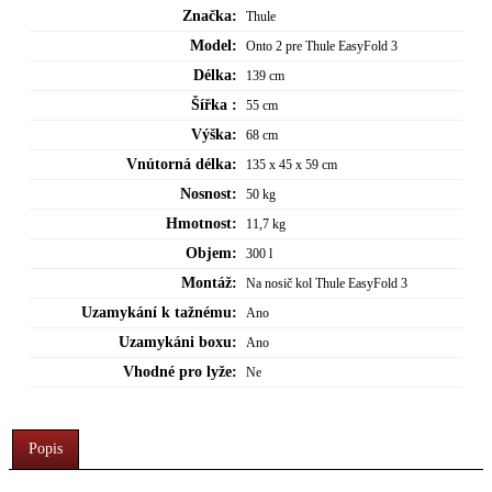
Značka:
Thule
Model:
Onto 2 pre Thule EasyFold 3
Délka:
139 cm
Šířka :
55 cm
Výška:
68 cm
Vnútorná délka:
135 x 45 x 59 cm
Nosnost:
50 kg
Hmotnost:
11,7 kg
Objem:
300 l
Montáž:
Na nosič kol Thule EasyFold 3
Uzamykání k tažnému:
Ano
Uzamykáni boxu:
Ano
Vhodné pro lyže:
Ne
Popis