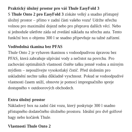
Praktický úložný prostor pro váš Thule EasyFold 3
S
Thule Onto 2 pro EasyFold 3
získáte velký a snadno přístupný
úložný prostor – přímo v zadní části vašeho vozu! Udržte střechu
volnou pro maximální dojezd nebo pro přepravu dalších věcí. Nebo
si jednoduše ušetřete záda od zvedání nákladu na střechu auta. Tento
funkční box o objemu 300 l se snadno připevňuje na tažné zařízení.
Voděodolná tkanina bez PFAS
Thule Onto 2 je vybaven tkaninou s vodoodpudivou úpravou bez
PFAS, která zabraňuje ulpívání vody a nečistot na povrchu. Pro
zachování optimálních vlastností čistěte tašku jemně vodou a mírným
mýdlem – nepoužívejte vysokotlaký čistič. Před složením pro
uskladnění nechte tašku důkladně vyschnout. Pokud se vodoodpudivé
vlastnosti časem sníží, obnovte je pomocí impregnačního spreje
dostupného v outdoorových obchodech.
Extra úložný prostor
Nákladový box na zadní část vozu, který poskytuje 300 l snadno
přístupného dodatečného úložného prostoru. Ideální pro dvě golfové
bagy nebo kočárek Thule.
Vlastnosti Thule Onto 2