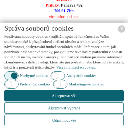
Příluky
, Pančava 492
760 01 Zlín
více informací >>
Správa souborů cookies
X
Používáme soubory cookies k zajištění správné funkčnosti as Vaším
souhlasem také k přizpůsobení a cílení obsahu a reklam, analýze
NEJBLIŽŠÍ PRODEJNA
návštěvnosti, poskytování funkcí sociálních médií. Informace o tom, jak
používáte naše webové stránky, poskytujeme také našim partnerům v oblasti
sociálních médií, inzerce a analýzy. Tito partneři mohou příslušné informace
zkombinovat s dalšími údaji, které jste jim poskytli nebo které od vás získali,
když jste používali jejich služby.
Více informací o cookies.
Nezbytné cookies
Analytické cookies
Preferenční cookies
Marketingové cookies
Použijte mapu prodejců na vyhledání nejbližší prodejny.
Akceptovat vše
Akceptovat vybrané
Created by
IT PROFI Servis s.r.o.
, Copyright © 2015
www.autoboxy.eu
Odmítnout vše