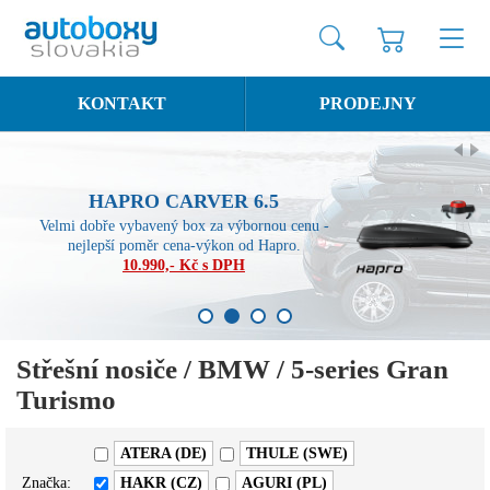
KONTAKT
PRODEJNY
HAPRO CARVER 6.5
Velmi dobře vybavený box za výbornou cenu -
nejlepší poměr cena-výkon od Hapro.
10.990,- Kč s DPH
1
2
3
4
Střešní nosiče / BMW / 5-series Gran
Turismo
ATERA (DE)
THULE (SWE)
Značka:
HAKR (CZ)
AGURI (PL)