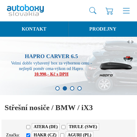
KONTAKT
PRODEJNY
HAPRO CARVER 6.5
Velmi dobře vybavený box za výbornou cenu -
nejlepší poměr cena-výkon od Hapro.
10.990,- Kč s DPH
1
2
3
4
Střešní nosiče / BMW / iX3
ATERA (DE)
THULE (SWE)
Značka:
HAKR (CZ)
AGURI (PL)