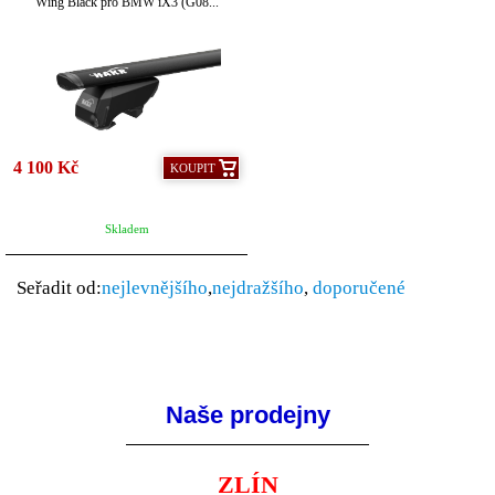
Wing Black pro BMW iX3 (G08...
4 100 Kč
KOUPIT
Skladem
Seřadit od:
nejlevnějšího
,
nejdražšího
,
doporučené
Naše prodejny
ZLÍN