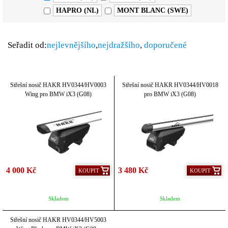
HAPRO (NL)
MONT BLANC (SWE)
Seřadit od:
nejlevnějšího
,
nejdražšího
,
doporučené
Střešní nosič HAKR HV0344/HV0003
Střešní nosič HAKR HV0344/HV0018
Wing pro BMW iX3 (G08)
pro BMW iX3 (G08)
4 000 Kč
3 480 Kč
KOUPIT
KOUPIT
Skladem
Skladem
Střešní nosič HAKR HV0344/HV5003