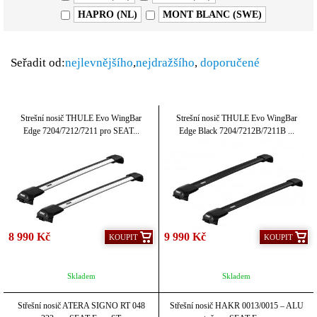
HAPRO (NL)
MONT BLANC (SWE)
Seřadit od:
nejlevnějšího
,
nejdražšího
,
doporučené
Strešní nosič THULE Evo WingBar
Strešní nosič THULE Evo WingBar
Edge 7204/7212/7211 pro SEAT...
Edge Black 7204/7212B/7211B ...
8 990 Kč
9 990 Kč
KOUPIT
KOUPIT
Skladem
Skladem
Střešní nosič ATERA SIGNO RT 048
Střešní nosič HAKR 0013/0015 – ALU