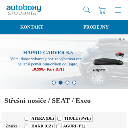
KONTAKT
PRODEJNY
HAPRO CARVER 6.5
Velmi dobře vybavený box za výbornou cenu -
nejlepší poměr cena-výkon od Hapro.
10.990,- Kč s DPH
1
2
3
4
Střešní nosiče / SEAT / Exeo
ATERA (DE)
THULE (SWE)
Značka:
HAKR (CZ)
AGURI (PL)