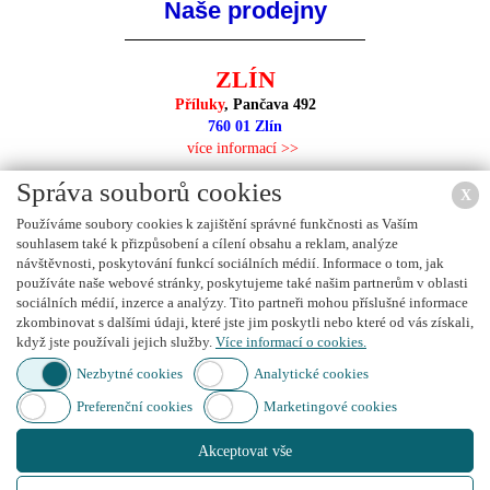
Naše prodejny
ZLÍN
Příluky
, Pančava 492
760 01 Zlín
více informací >>
Správa souborů cookies
X
Používáme soubory cookies k zajištění správné funkčnosti as Vaším
souhlasem také k přizpůsobení a cílení obsahu a reklam, analýze
NEJBLIŽŠÍ PRODEJNA
návštěvnosti, poskytování funkcí sociálních médií. Informace o tom, jak
používáte naše webové stránky, poskytujeme také našim partnerům v oblasti
sociálních médií, inzerce a analýzy. Tito partneři mohou příslušné informace
zkombinovat s dalšími údaji, které jste jim poskytli nebo které od vás získali,
když jste používali jejich služby.
Více informací o cookies.
Nezbytné cookies
Analytické cookies
Preferenční cookies
Marketingové cookies
Použijte mapu prodejců na vyhledání nejbližší prodejny.
Akceptovat vše