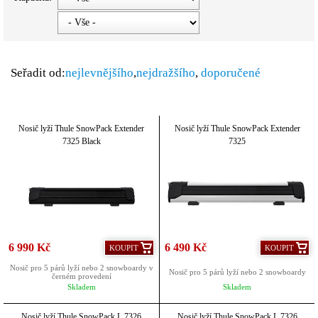
Seřadit od:
nejlevnějšího
,
nejdražšího
,
doporučené
Nosič lyží Thule SnowPack Extender
Nosič lyží Thule SnowPack Extender
7325 Black
7325
6 990 Kč
6 490 Kč
KOUPIT
KOUPIT
Nosič pro 5 párů lyží nebo 2 snowboardy v
Nosič pro 5 párů lyží nebo 2 snowboardy
černém provedení
Skladem
Skladem
Nosič lyží Thule SnowPack L 7326
Nosič lyží Thule SnowPack L 7326