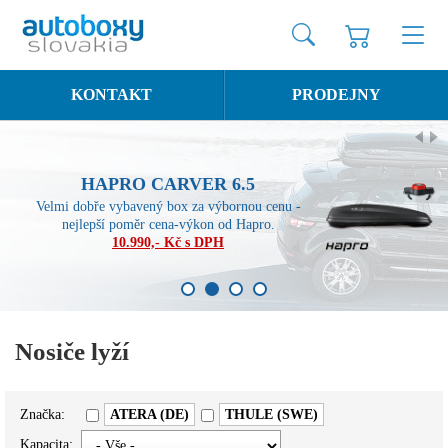
KONTAKT
PRODEJNY
HAPRO CARVER 6.5
Velmi dobře vybavený box za výbornou cenu -
nejlepší poměr cena-výkon od Hapro.
10.990,- Kč s DPH
1
2
3
4
Nosiče lyží
Značka:
ATERA (DE)
THULE (SWE)
Kapacita: