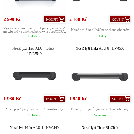
2 990 Kč
2 160 Kč
KOUPIT
KOUPIT
Vysoce kvalitní nosič pro 4 páry lyží nebo 2
Nosič pro 6 párů lyží nebo 4 snowboardy
snowboardy od německého výrobce ATERA.
Skladem
2 - 4 dny
Nosič lyží Hakr ALU 4 Black -
Nosič lyží Hakr ALU 6 - HV0560
HV05540
1 980 Kč
1 950 Kč
KOUPIT
KOUPIT
Nosič pro 4 páry lyží nebo 2 snowboardy
Nosič pro 6 párů lyží nebo 4 snowboardy
Skladem
Skladem
Nosič lyží Hakr ALU 4 - HV0540
Nosič lyží Thule SkiClick