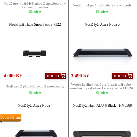
Nosič pro 4 párů lyží nebo 2 snowboardy v
Nosič pro 4 párů lyží nebo 2 snowboardy
černém provedení
Skladem
Skladem
Nosič lyží Thule SnowPack S 7322
Nosič lyží Atera Nova 6
4 000 Kč
3 490 Kč
KOUPIT
KOUPIT
Vysoce kvalitní nosič pro 6 párů lyží nebo 4
Nosič pro 2 páry lyží nebo 2 snowboardy
snowboardy od německého výrobce ATERA.
Skladem
Skladem
Nosič lyží Atera Nova 4
Nosič lyží Hakr ALU 6 Black - HV5560
Doporučujeme